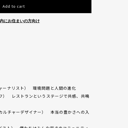
Add to cart
内にお住まいの方向け
環境ジャーナリスト） 環境問題と人間の進化
（シェフ） レストランというステージで共感、共鳴
パーマカルチャーデザイナー） 本当の豊かさへの入
クティビスト） 僕たちはみんな弱さのコミュニティ