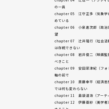
の一員
chapter 05 江守正多（
めている
chapter 06 小泉進次郎
望
chapter 07 辻井隆行（
は存続できない
chapter 08 岩井俊二（
べきこと
chapter 09 安田菜津紀
軸の前で
chapter 10 斎藤幸平（
では何も変わらない
chapter 11 島袋道浩（
chapter 12 伊藤亜紗（
すること