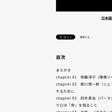
日本国
通報する
目次
まえがき
chapter 01 枝廣淳子（
chapter 02 原川慎一郎
するために
chapter 03 四井真治（
り口は「命」を知ること
chapter 04 辻信一（ア