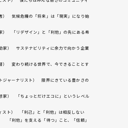
気象学者） 気候危機の「将来」は「現実」になり始
（政治家） 「リデザイン」と「利他」の先にある希
社会活動家） サステナビリティに余力で向かう企業
映画監督） 変わり続ける世界で、今できることとす
（フォトジャーナリスト） 限界にきている豊かさの
経済思想家） 「ちょっとだけエコに」というレベル
アーティスト） 「利己」と「利他」は相反しない
美学者） 「利他」を支える「待つ」こと、「信頼」