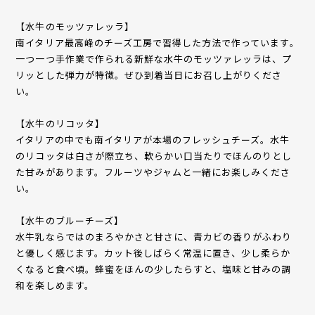
【水牛のモッツァレッラ】
南イタリア最高峰のチーズ工房で習得した方法で作っています。
一つ一つ手作業で作られる新鮮な水牛のモッツァレッラは、プ
リッとした弾力が特徴。ぜひ到着当日にお召し上がりくださ
い。
【水牛のリコッタ】
イタリアの中でも南イタリアが本場のフレッシュチーズ。水牛
のリコッタは白さが際立ち、軟らかい口当たりでほんのりとし
た甘みがあります。フルーツやジャムと一緒にお楽しみくださ
い。
【水牛のブルーチーズ】
水牛乳ならではのまろやかさと甘さに、青カビの香りがふわり
と優しく感じます。カット後しばらく常温に置き、少し柔らか
くなると食べ頃。蜂蜜をほんの少したらすと、塩味と甘みの調
和を楽しめます。